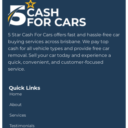
5 Star Cash For Cars offers fast and hassle-free car
buying services across brisbane. We pay top
cash for all vehicle types and provide free car
removal. Sell your car today and experience a
quick, convenient, and customer-focused
service.
Quick Links
Home
About
Services
Testimonials