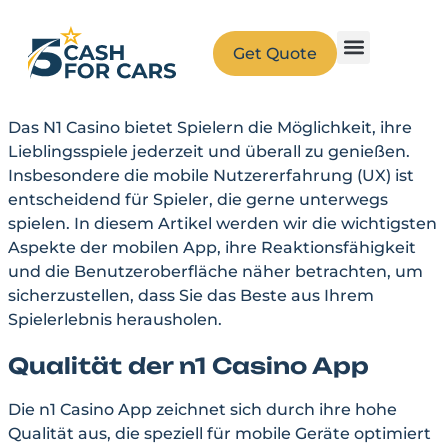
Get Quote
Das N1 Casino bietet Spielern die Möglichkeit, ihre
Lieblingsspiele jederzeit und überall zu genießen.
Insbesondere die mobile Nutzererfahrung (UX) ist
entscheidend für Spieler, die gerne unterwegs
spielen. In diesem Artikel werden wir die wichtigsten
Aspekte der mobilen App, ihre Reaktionsfähigkeit
und die Benutzeroberfläche näher betrachten, um
sicherzustellen, dass Sie das Beste aus Ihrem
Spielerlebnis herausholen.
Qualität der n1 Casino App
Die n1 Casino App zeichnet sich durch ihre hohe
Qualität aus, die speziell für mobile Geräte optimiert