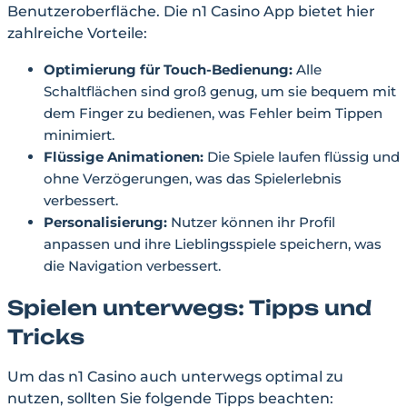
Benutzeroberfläche. Die n1 Casino App bietet hier
zahlreiche Vorteile:
Optimierung für Touch-Bedienung:
Alle
Schaltflächen sind groß genug, um sie bequem mit
dem Finger zu bedienen, was Fehler beim Tippen
minimiert.
Flüssige Animationen:
Die Spiele laufen flüssig und
ohne Verzögerungen, was das Spielerlebnis
verbessert.
Personalisierung:
Nutzer können ihr Profil
anpassen und ihre Lieblingsspiele speichern, was
die Navigation verbessert.
Spielen unterwegs: Tipps und
Tricks
Um das n1 Casino auch unterwegs optimal zu
nutzen, sollten Sie folgende Tipps beachten: