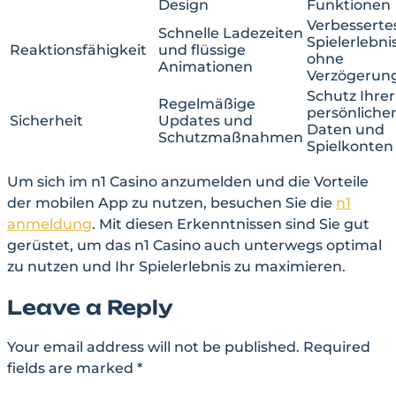
Design
Funktionen
Verbesserte
Schnelle Ladezeiten
Spielerlebni
Reaktionsfähigkeit
und flüssige
ohne
Animationen
Verzögerun
Schutz Ihrer
Regelmäßige
persönliche
Sicherheit
Updates und
Daten und
Schutzmaßnahmen
Spielkonten
Um sich im n1 Casino anzumelden und die Vorteile
der mobilen App zu nutzen, besuchen Sie die
n1
anmeldung
. Mit diesen Erkenntnissen sind Sie gut
gerüstet, um das n1 Casino auch unterwegs optimal
zu nutzen und Ihr Spielerlebnis zu maximieren.
Leave a Reply
Your email address will not be published.
Required
fields are marked
*