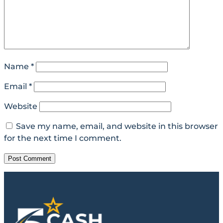
Name
*
Email
*
Website
Save my name, email, and website in this browser
for the next time I comment.