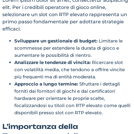
Lorem ipsum dolor sit amet, consectetur adipiscing
elit. Per i credibili operatore di gioco online,
selezionare un slot con RTP elevato rappresenta un
primo passo fondamentale per adottare strategie
efficaci.
Sviluppare un gestionale di budget:
Limitare le
scommesse per estendere la durata di gioco e
aumentare le possibilità di rientro.
Analizzare le tendenze di vincita:
Ricercare slot
con volatilità media, che tendono a offrire vincite
più frequenti ma di entità moderata.
Approccio a lungo termine:
Sfruttare i dettagli
forniti dai fornitori di giochi e dai certificatori
hardware per orientare le proprie scelte,
focalizzandosi su titoli con RTP elevato come quelli
disponibili presso slot con RTP elevato.
L’importanza della