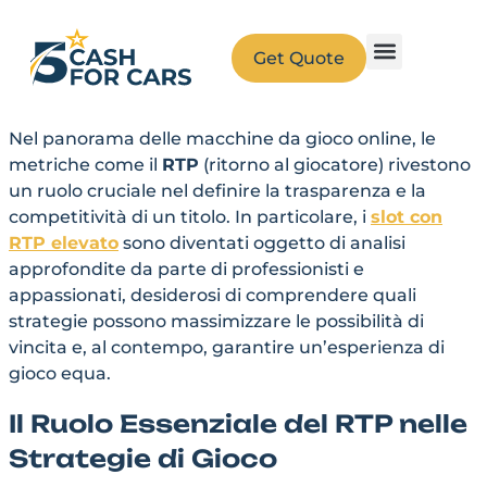
Get Quote
Nel panorama delle macchine da gioco online, le
metriche come il
RTP
(ritorno al giocatore) rivestono
un ruolo cruciale nel definire la trasparenza e la
competitività di un titolo. In particolare, i
slot con
RTP elevato
sono diventati oggetto di analisi
approfondite da parte di professionisti e
appassionati, desiderosi di comprendere quali
strategie possono massimizzare le possibilità di
vincita e, al contempo, garantire un’esperienza di
gioco equa.
Il Ruolo Essenziale del RTP nelle
Strategie di Gioco