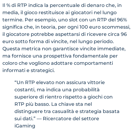
Il % di RTP indica la percentuale di denaro che, in
media, il gioco restituisce ai giocatori nel lungo
termine. Per esempio, uno slot con un RTP del 96%
significa che, in teoria, per ogni 100 euro scommessi,
il giocatore potrebbe aspettarsi di ricevere circa 96
euro sotto forma di vincite, nel lungo periodo.
Questa metrica non garantisce vincite immediate,
ma fornisce una prospettiva fondamentale per
coloro che vogliono adottare comportamenti
informati e strategici.
“Un RTP elevato non assicura vittorie
costanti, ma indica una probabilità
superiore di rientro rispetto a giochi con
RTP più basso. La chiave sta nel
distinguere tra casualità e strategia basata
sui dati.” — Ricercatore del settore
iGaming