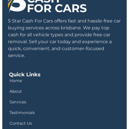
5 Star Cash For Cars offers fast and hassle-free car
buying services across brisbane. We pay top
cash for all vehicle types and provide free car
removal. Sell your car today and experience a
quick, convenient, and customer-focused
service.
Quick Links
Home
About
Services
Testimonials
Contact Us