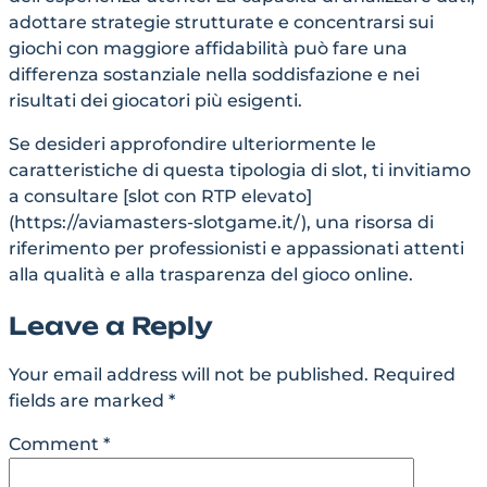
adottare strategie strutturate e concentrarsi sui
giochi con maggiore affidabilità può fare una
differenza sostanziale nella soddisfazione e nei
risultati dei giocatori più esigenti.
Se desideri approfondire ulteriormente le
caratteristiche di questa tipologia di slot, ti invitiamo
a consultare [slot con RTP elevato]
(https://aviamasters-slotgame.it/), una risorsa di
riferimento per professionisti e appassionati attenti
alla qualità e alla trasparenza del gioco online.
Leave a Reply
Your email address will not be published.
Required
fields are marked
*
Comment
*