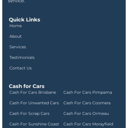
service.
Quick Links
Home
About
Services
Testimonials
Contact Us
Cash for Cars
Cash For Cars Brisbane
Cash For Cars Pimpama
Cash For Unwanted Cars
Cash For Cars Coomera
Cash For Scrap Cars
Cash For Cars Ormeau
Cash For Sunshine Coast
Cash For Cars Morayfield