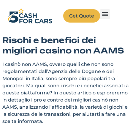
Get Quote
Rischi e benefici dei
migliori casino non AAMS
I casinò non AAMS, ovvero quelli che non sono
regolamentati dall’Agenzia delle Dogane e dei
Monopoli in Italia, sono sempre più popolari tra i
giocatori. Ma quali sono i rischi e i benefici associati a
queste piattaforme? In questo articolo esploreremo
in dettaglio i pro e contro dei migliori casinò non
AAMS, analizzando l’affidabilità, la varietà di giochi e
la sicurezza delle transazioni, per aiutarti a fare una
scelta informata.