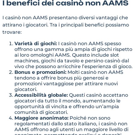
I benefici dei casinò non AAMS
I casinò non AAMS presentano diversi vantaggi che
attirano i giocatori. Tra i principali benefici possiamo
trovare:
Varietà di giochi:
I casinò non AAMS spesso
offrono una gamma più ampia di giochi rispetto
ai loro omologhi AAMS. Questo include slot
machines, giochi da tavolo e persino casinò dal
vivo che possono arricchire l’esperienza di gioco.
Bonus e promozioni:
Molti casinò non AAMS
tendono a offrire bonus più generosi e
promozioni vantaggiose per attirare nuovi
giocatori.
Accessibilità globale:
Questi casinò accettano
giocatori da tutto il mondo, aumentando le
opportunità di vincita e offrendo un’ampia
comunità di giocatori.
Maggiore anonimato:
Poiché non sono
regolamentati dallo stato italiano, i casinò non
AAMS offrono agli utenti un maggiore livello di