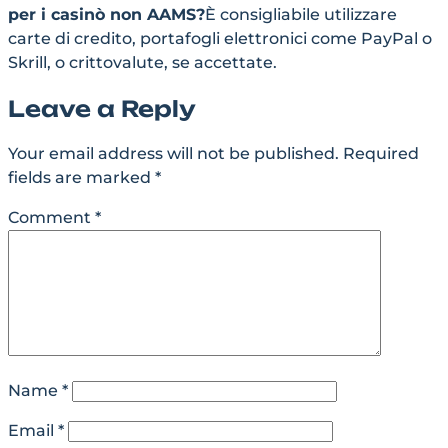
per i casinò non AAMS?
È consigliabile utilizzare
carte di credito, portafogli elettronici come PayPal o
Skrill, o crittovalute, se accettate.
Leave a Reply
Your email address will not be published.
Required
fields are marked
*
Comment
*
Name
*
Email
*