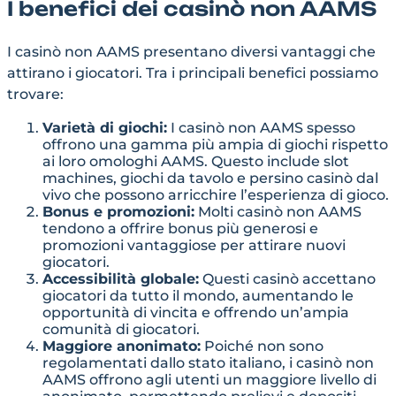
I benefici dei casinò non AAMS
I casinò non AAMS presentano diversi vantaggi che
attirano i giocatori. Tra i principali benefici possiamo
trovare:
Varietà di giochi:
I casinò non AAMS spesso
offrono una gamma più ampia di giochi rispetto
ai loro omologhi AAMS. Questo include slot
machines, giochi da tavolo e persino casinò dal
vivo che possono arricchire l’esperienza di gioco.
Bonus e promozioni:
Molti casinò non AAMS
tendono a offrire bonus più generosi e
promozioni vantaggiose per attirare nuovi
giocatori.
Accessibilità globale:
Questi casinò accettano
giocatori da tutto il mondo, aumentando le
opportunità di vincita e offrendo un’ampia
comunità di giocatori.
Maggiore anonimato:
Poiché non sono
regolamentati dallo stato italiano, i casinò non
AAMS offrono agli utenti un maggiore livello di