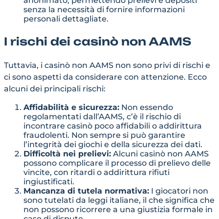
anonimato, permettendo prelievi e depositi
senza la necessità di fornire informazioni
personali dettagliate.
I rischi dei casinò non AAMS
Tuttavia, i casinò non AAMS non sono privi di rischi e
ci sono aspetti da considerare con attenzione. Ecco
alcuni dei principali rischi:
Affidabilità e sicurezza:
Non essendo
regolamentati dall’AAMS, c’è il rischio di
incontrare casinò poco affidabili o addirittura
fraudolenti. Non sempre si può garantire
l’integrità dei giochi e della sicurezza dei dati.
Difficoltà nei prelievi:
Alcuni casinò non AAMS
possono complicare il processo di prelievo delle
vincite, con ritardi o addirittura rifiuti
ingiustificati.
Mancanza di tutela normativa:
I giocatori non
sono tutelati da leggi italiane, il che significa che
non possono ricorrere a una giustizia formale in
caso di dispute.