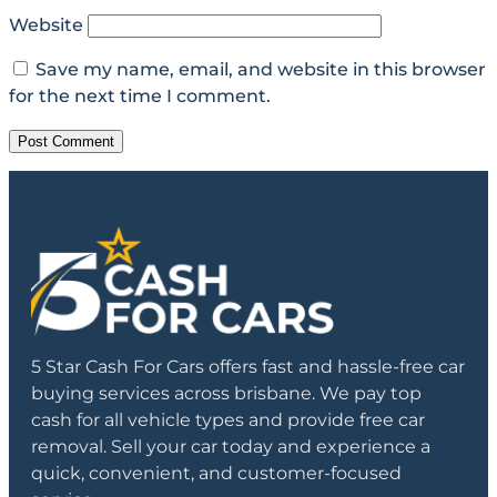
Website
Save my name, email, and website in this browser
for the next time I comment.
5 Star Cash For Cars offers fast and hassle-free car
buying services across brisbane. We pay top
cash for all vehicle types and provide free car
removal. Sell your car today and experience a
quick, convenient, and customer-focused