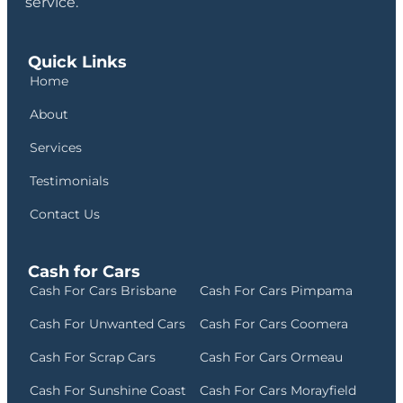
service.
Quick Links
Home
About
Services
Testimonials
Contact Us
Cash for Cars
Cash For Cars Brisbane
Cash For Cars Pimpama
Cash For Unwanted Cars
Cash For Cars Coomera
Cash For Scrap Cars
Cash For Cars Ormeau
Cash For Sunshine Coast
Cash For Cars Morayfield