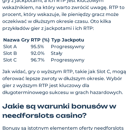
gry z jackpotami, a ich RTP jest kluczowym
wskaźnikiem, na który warto zwrócić uwagę. RTP to
procent, który wskazuje, ile pieniędzy gracz może
oczekiwać w dłuższym okresie czasu. Oto kilka
przykładów gier z jackpotami i ich RTP:
Nazwa Gry
RTP (%)
Typ Jackpotu
Slot A
95.5%
Progressywny
Slot B
92.0%
Stały
Slot C
96.7%
Progressywny
Jak widać, gry o wyższym RTP, takie jak Slot C, mogą
oferować lepsze zwroty w dłuższym okresie. Wybór
gier z wyższym RTP jest kluczowy dla
długoterminowego sukcesu w grach hazardowych.
Jakie są warunki bonusów w
needforslots casino?
Bonusy są istotnym elementem oferty needforslots