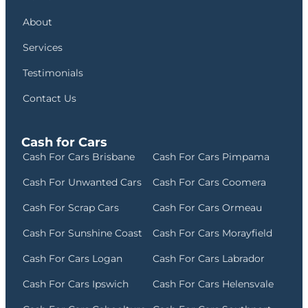
About
Services
Testimonials
Contact Us
Cash for Cars
Cash For Cars Brisbane
Cash For Cars Pimpama
Cash For Unwanted Cars
Cash For Cars Coomera
Cash For Scrap Cars
Cash For Cars Ormeau
Cash For Sunshine Coast
Cash For Cars Morayfield
Cash For Cars Logan
Cash For Cars Labrador
Cash For Cars Ipswich
Cash For Cars Helensvale