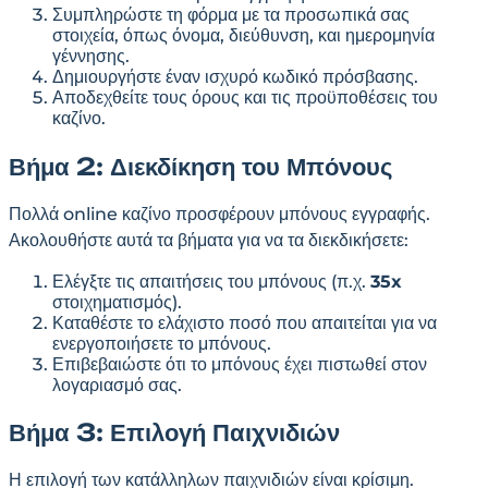
Συμπληρώστε τη φόρμα με τα προσωπικά σας
στοιχεία, όπως όνομα, διεύθυνση, και ημερομηνία
γέννησης.
Δημιουργήστε έναν ισχυρό κωδικό πρόσβασης.
Αποδεχθείτε τους όρους και τις προϋποθέσεις του
καζίνο.
Βήμα 2: Διεκδίκηση του Μπόνους
Πολλά online καζίνο προσφέρουν μπόνους εγγραφής.
Ακολουθήστε αυτά τα βήματα για να τα διεκδικήσετε:
Ελέγξτε τις απαιτήσεις του μπόνους (π.χ.
35x
στοιχηματισμός).
Καταθέστε το ελάχιστο ποσό που απαιτείται για να
ενεργοποιήσετε το μπόνους.
Επιβεβαιώστε ότι το μπόνους έχει πιστωθεί στον
λογαριασμό σας.
Βήμα 3: Επιλογή Παιχνιδιών
Η επιλογή των κατάλληλων παιχνιδιών είναι κρίσιμη.