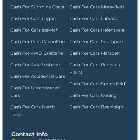
Cash For Sunshine Coast
Cash For Cars Morayfield
Cash For Cars Logan
Cash For Cars Labrador
Cash For Cars Ipswich
Cash For Cars Helensvale
Cash For Cars Caboolture
Cash For Cars Southport
Cash For 4WD Brisbane
Cash For Cars Marsden
Cash For 4×4 Brisbane
Cash For Cars Redbank
Plains
Cash For Accidental Cars
Cash For Cars Springfield
Cash For Unregistered
Cars
Cash For Cars Nerang
Cash For Cars North
Cash For Cars Beenleigh
Lakes
Contact Info