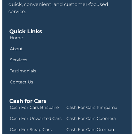
quick, convenient, and customer-focused
service.
Quick Links
Home
About
Services
Testimonials
Contact Us
Cash for Cars
Cash For Cars Brisbane
Cash For Cars Pimpama
Cash For Unwanted Cars
Cash For Cars Coomera
Cash For Scrap Cars
Cash For Cars Ormeau