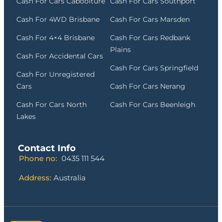
Cash For Cars Caboolture
Cash For Cars Southport
Cash For 4WD Brisbane
Cash For Cars Marsden
Cash For 4×4 Brisbane
Cash For Cars Redbank
Plains
Cash For Accidental Cars
Cash For Cars Springfield
Cash For Unregistered
Cars
Cash For Cars Nerang
Cash For Cars North
Cash For Cars Beenleigh
Lakes
Contact Info
Phone no:
0435 111 544
Address:
Australia