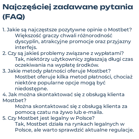
Najczęściej zadawane pytania
(FAQ)
1. Jakie są najczęstsze pozytywne opinie o Mostbet?
Większość graczy chwali różnorodność
dyscyplin, atrakcyjne promocje oraz przyjazny
interfejs.
2. Czy są jakieś problemy związane z wypłatami?
Tak, niektórzy użytkownicy zgłaszają długi czas
oczekiwania na wypłatę środków.
3. Jakie metody płatności oferuje Mostbet?
Mostbet oferuje kilka metod płatności, chociaż
niektóre popularne opcje mogą być
niedostępne.
4. Jak można skontaktować się z obsługą klienta
Mostbet?
Można skontaktować się z obsługą klienta za
pomocą czatu na żywo lub e-maila.
5. Czy Mostbet jest legalny w Polsce?
Tak, Mostbet działa na rynkach legalnych w
Polsce, ale warto sprawdzić aktualne regulacje.