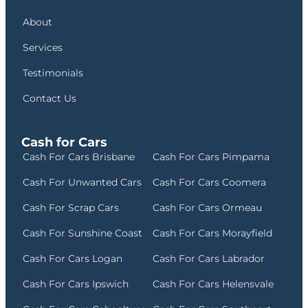
About
Services
Testimonials
Contact Us
Cash for Cars
Cash For Cars Brisbane
Cash For Cars Pimpama
Cash For Unwanted Cars
Cash For Cars Coomera
Cash For Scrap Cars
Cash For Cars Ormeau
Cash For Sunshine Coast
Cash For Cars Morayfield
Cash For Cars Logan
Cash For Cars Labrador
Cash For Cars Ipswich
Cash For Cars Helensvale