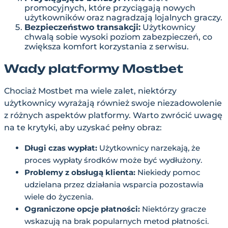
promocyjnych, które przyciągają nowych
użytkowników oraz nagradzają lojalnych graczy.
Bezpieczeństwo transakcji:
Użytkownicy
chwalą sobie wysoki poziom zabezpieczeń, co
zwiększa komfort korzystania z serwisu.
Wady platformy Mostbet
Chociaż Mostbet ma wiele zalet, niektórzy
użytkownicy wyrażają również swoje niezadowolenie
z różnych aspektów platformy. Warto zwrócić uwagę
na te krytyki, aby uzyskać pełny obraz:
Długi czas wypłat:
Użytkownicy narzekają, że
proces wypłaty środków może być wydłużony.
Problemy z obsługą klienta:
Niekiedy pomoc
udzielana przez działania wsparcia pozostawia
wiele do życzenia.
Ograniczone opcje płatności:
Niektórzy gracze
wskazują na brak popularnych metod płatności.