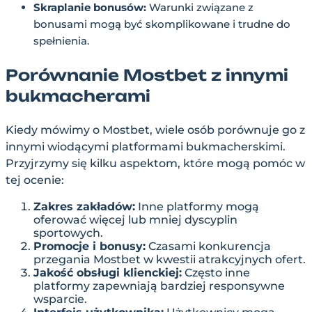
Skraplanie bonusów:
Warunki związane z
bonusami mogą być skomplikowane i trudne do
spełnienia.
Porównanie Mostbet z innymi
bukmacherami
Kiedy mówimy o Mostbet, wiele osób porównuje go z
innymi wiodącymi platformami bukmacherskimi.
Przyjrzymy się kilku aspektom, które mogą pomóc w
tej ocenie:
Zakres zakładów:
Inne platformy mogą
oferować więcej lub mniej dyscyplin
sportowych.
Promocje i bonusy:
Czasami konkurencja
przegania Mostbet w kwestii atrakcyjnych ofert.
Jakość obsługi klienckiej:
Często inne
platformy zapewniają bardziej responsywne
wsparcie.