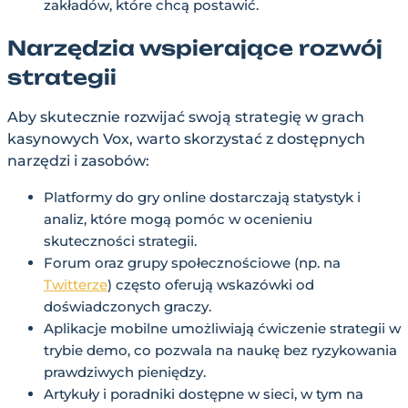
zakładów, które chcą postawić.
Narzędzia wspierające rozwój
strategii
Aby skutecznie rozwijać swoją strategię w grach
kasynowych Vox, warto skorzystać z dostępnych
narzędzi i zasobów:
Platformy do gry online dostarczają statystyk i
analiz, które mogą pomóc w ocenieniu
skuteczności strategii.
Forum oraz grupy społecznościowe (np. na
Twitterze
) często oferują wskazówki od
doświadczonych graczy.
Aplikacje mobilne umożliwiają ćwiczenie strategii w
trybie demo, co pozwala na naukę bez ryzykowania
prawdziwych pieniędzy.
Artykuły i poradniki dostępne w sieci, w tym na