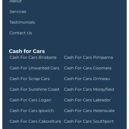
About
Services
Testimonials
Contact Us
Cash for Cars
Cash For Cars Brisbane
Cash For Cars Pimpama
Cash For Unwanted Cars
Cash For Cars Coomera
Cash For Scrap Cars
Cash For Cars Ormeau
Cash For Sunshine Coast
Cash For Cars Morayfield
Cash For Cars Logan
Cash For Cars Labrador
Cash For Cars Ipswich
Cash For Cars Helensvale
Cash For Cars Caboolture
Cash For Cars Southport