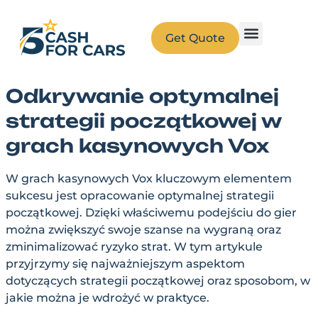
Get Quote
Odkrywanie optymalnej
strategii początkowej w
grach kasynowych Vox
W grach kasynowych Vox kluczowym elementem
sukcesu jest opracowanie optymalnej strategii
początkowej. Dzięki właściwemu podejściu do gier
można zwiększyć swoje szanse na wygraną oraz
zminimalizować ryzyko strat. W tym artykule
przyjrzymy się najważniejszym aspektom
dotyczących strategii początkowej oraz sposobom, w
jakie można je wdrożyć w praktyce.