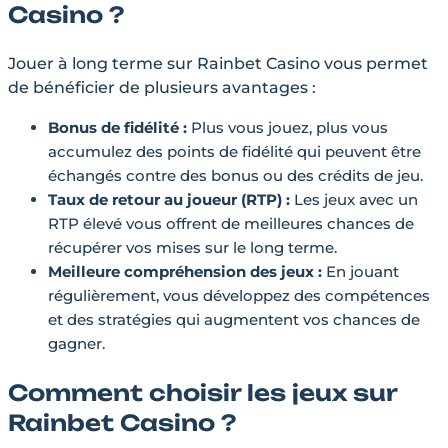
Casino ?
Jouer à long terme sur Rainbet Casino vous permet
de bénéficier de plusieurs avantages :
Bonus de fidélité :
Plus vous jouez, plus vous
accumulez des points de fidélité qui peuvent être
échangés contre des bonus ou des crédits de jeu.
Taux de retour au joueur (RTP) :
Les jeux avec un
RTP élevé vous offrent de meilleures chances de
récupérer vos mises sur le long terme.
Meilleure compréhension des jeux :
En jouant
régulièrement, vous développez des compétences
et des stratégies qui augmentent vos chances de
gagner.
Comment choisir les jeux sur
Rainbet Casino ?