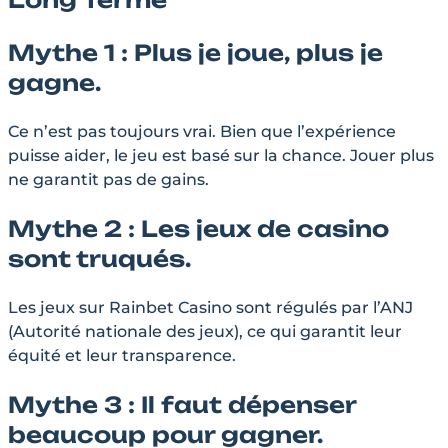
Mythe 1 : Plus je joue, plus je
gagne.
Ce n’est pas toujours vrai. Bien que l’expérience
puisse aider, le jeu est basé sur la chance. Jouer plus
ne garantit pas de gains.
Mythe 2 : Les jeux de casino
sont truqués.
Les jeux sur Rainbet Casino sont régulés par l’ANJ
(Autorité nationale des jeux), ce qui garantit leur
équité et leur transparence.
Mythe 3 : Il faut dépenser
beaucoup pour gagner.