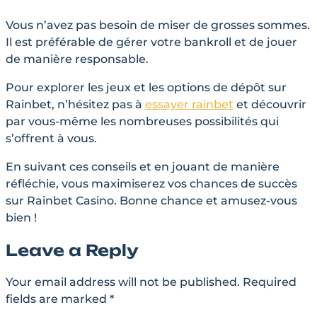
Vous n’avez pas besoin de miser de grosses sommes.
Il est préférable de gérer votre bankroll et de jouer
de manière responsable.
Pour explorer les jeux et les options de dépôt sur
Rainbet, n’hésitez pas à
essayer rainbet
et découvrir
par vous-même les nombreuses possibilités qui
s’offrent à vous.
En suivant ces conseils et en jouant de manière
réfléchie, vous maximiserez vos chances de succès
sur Rainbet Casino. Bonne chance et amusez-vous
bien !
Leave a Reply
Your email address will not be published.
Required
fields are marked
*