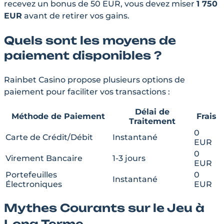
recevez un bonus de 50 EUR, vous devez miser
1 750
EUR
avant de retirer vos gains.
Quels sont les moyens de
paiement disponibles ?
Rainbet Casino propose plusieurs options de
paiement pour faciliter vos transactions :
Délai de
Méthode de Paiement
Frais
Traitement
0
Carte de Crédit/Débit
Instantané
EUR
0
Virement Bancaire
1-3 jours
EUR
Portefeuilles
0
Instantané
Électroniques
EUR
Mythes Courants sur le Jeu à
Long Terme