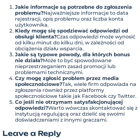
Jakie informacje są potrzebne do zgłoszenia
problemu?
Najważniejsze informacje to data
rejestracji, opis problemu oraz liczba konta
użytkownika.
Kiedy mogę się spodziewać odpowiedzi od
obsługi klienta?
Czas odpowiedzi może wynosić
od kilku minut do kilku dni, w zależności od
obciążenia działu wsparcia.
Jakie są typowe powody, dla których bonus
nie działa?
Może to być spowodowane
nieprzestrzeganiem zasad promocji lub
problemami technicznymi.
Czy mogę zgłosić problem przez media
społecznościowe?
Tak, wiele firm odpowiada na
zgłoszenia również przez platformy
społecznościowe takie jak Facebook czy Twitter.
Co jeśli nie otrzymam satysfakcjonującej
odpowiedzi?
Warto wówczas skontaktować się z
instytucją regulującą oraz dzielić się swoimi
doświadczeniami z innymi graczami.
Leave a Reply