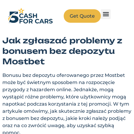
Get Quote
Jak zgłaszać problemy z
bonusem bez depozytu
Mostbet
Bonusu bez depozytu oferowanego przez Mostbet
może być świetnym sposobem na rozpoczęcie
przygody z hazardem online. Jednakże, mogą
wystąpić różne problemy, które użytkownicy mogą
napotkać podczas korzystania z tej promocji. W tym
artykule omówimy, jak skutecznie zgłaszać problemy
z bonusem bez depozytu, jakie kroki należy podjąć
oraz na co zwrócić uwagę, aby uzyskać szybką
pomoc.