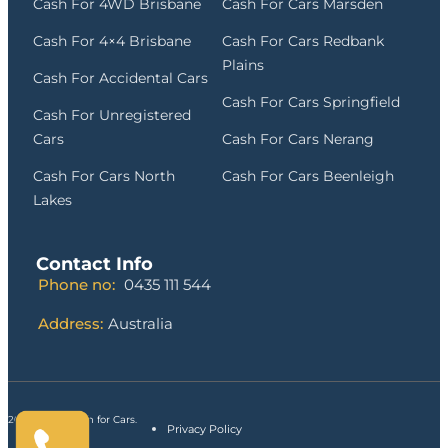
Cash For 4WD Brisbane
Cash For Cars Marsden
Cash For 4×4 Brisbane
Cash For Cars Redbank
Plains
Cash For Accidental Cars
Cash For Cars Springfield
Cash For Unregistered
Cars
Cash For Cars Nerang
Cash For Cars North
Cash For Cars Beenleigh
Lakes
Contact Info
Phone no:
0435 111 544
Address:
Australia
2024
5 Star Cash for Cars
.
Privacy Policy