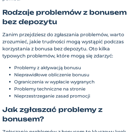
Rodzaje problemów z bonusem
bez depozytu
Zanim przejdziesz do zgłaszania problemów, warto
zrozumieć, jakie trudności mogą wystąpić podczas
korzystania z bonusa bez depozytu. Oto kilka
typowych problemów, które mogą się zdarzyć:
Problemy z aktywacją bonusu
Nieprawidłowe obliczenie bonusu
Ograniczenia w wypłacie wygranych
Problemy techniczne na stronie
Nieprzestrzeganie zasad promocji
Jak zgłaszać problemy z
bonusem?
Zgłaszanie problemów z bonusem to kluczowy krok,