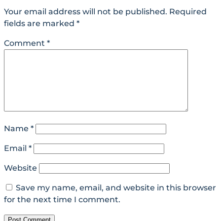
Your email address will not be published.
Required
fields are marked
*
Comment
*
Name
*
Email
*
Website
Save my name, email, and website in this browser
for the next time I comment.