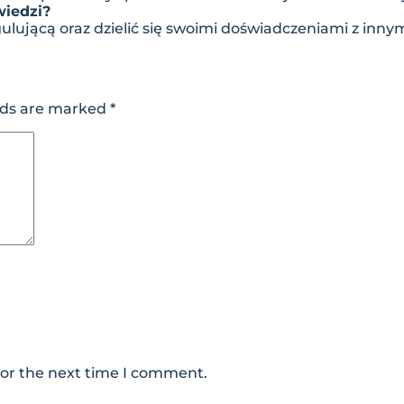
wiedzi?
lującą oraz dzielić się swoimi doświadczeniami z inny
lds are marked
*
for the next time I comment.