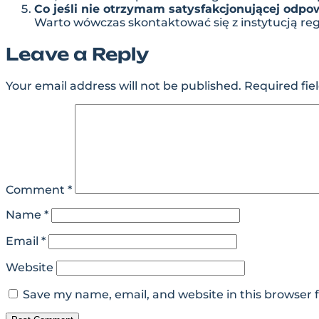
Co jeśli nie otrzymam satysfakcjonującej odpo
Warto wówczas skontaktować się z instytucją regu
Leave a Reply
Your email address will not be published.
Required fie
Comment
*
Name
*
Email
*
Website
Save my name, email, and website in this browser 