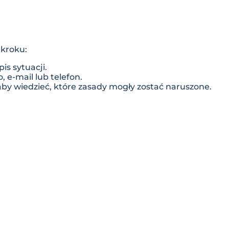
 kroku:
is sytuacji.
 e-mail lub telefon.
by wiedzieć, które zasady mogły zostać naruszone.