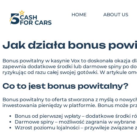
HOME
ABOUT US
Jak działa bonus powit
Bonus powitalny w kasynie Vox to doskonała okazja dl
zapewnia dodatkowe środki lub darmowe spiny po dok
ryzykując od razu całej swojej gotówki. W artykule om
Co to jest bonus powitalny?
Bonus powitalny to oferta stworzona z myślą o nowych 
inwestowania pieniędzy w platformie. Bonus może przy
Bonus od pierwszej wpłaty – dodatkowe środki rów
Darmowe spiny – możliwość zagrania w wybrane 
Wzrost poziomu lojalności – przywileje związane 