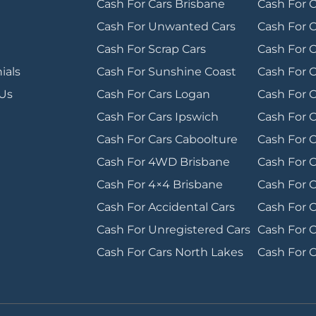
Cash For Cars Brisbane
Cash For 
Cash For Unwanted Cars
Cash For 
Cash For Scrap Cars
Cash For 
ials
Cash For Sunshine Coast
Cash For C
 Us
Cash For Cars Logan
Cash For C
Cash For Cars Ipswich
Cash For 
Cash For Cars Caboolture
Cash For 
Cash For 4WD Brisbane
Cash For 
Cash For 4×4 Brisbane
Cash For 
Cash For Accidental Cars
Cash For C
Cash For Unregistered Cars
Cash For 
Cash For Cars North Lakes
Cash For 