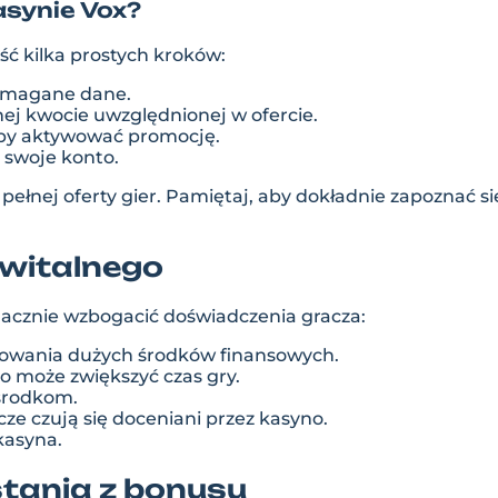
synie Vox?
ść kilka prostych kroków:
wymagane dane.
ej kwocie uwzględnionej w ofercie.
aby aktywować promocję.
 swoje konto.
 pełnej oferty gier. Pamiętaj, aby dokładnie zapoznać s
owitalnego
nacznie wzbogacić doświadczenia gracza:
ykowania dużych środków finansowych.
o może zwiększyć czas gry.
środkom.
cze czują się doceniani przez kasyno.
kasyna.
stania z bonusu