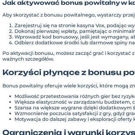
Jak aktywować bonus powitalny w ka
Aby skorzystać z bonusu powitalnego, wystarczy przej
Zarejestruj się na stronie kasyna Vox, podając 
Dokonaj pierwszej wpłaty, pamiętając o minimaln
Wprowadź kod bonusowy, jeśli jest wymagany, 
Odbierz dodatkowe środki lub darmowe spiny na
Po aktywacji bonusu, możesz zacząć grać i korzystać z
ważnych szczegółów.
Korzyści płynące z bonusu p
Bonus powitalny oferuje wiele korzyści, które mogą z
Możliwość przetestowania różnych gier bez ryz
Większa elastyczność w zarządzaniu budżetem, c
Szansa na większe wygrane dzięki dodatkowym 
Wzmocnienie poczucia satysfakcji z gry, gdyż gra
Motywacja do dalszej zabawy i eksploracji oferty 
Ograniczenia i warunki korzy