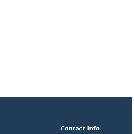
Contact Info