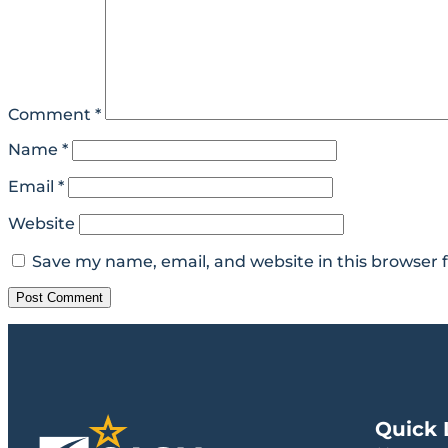
Comment
*
Name
*
Email
*
Website
Save my name, email, and website in this browser 
Quick 