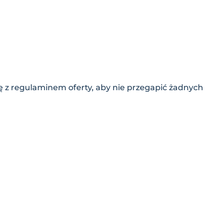
ię z regulaminem oferty, aby nie przegapić żadnych