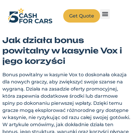
Get Quote
Jak działa bonus
powitalny w kasynie Vox i
jego korzyści
Bonus powitalny w kasynie Vox to doskonała okazja
dla nowych graczy, aby zwiększyć swoje szanse na
wygraną. Działa na zasadzie oferty promocyjnej,
która zapewnia dodatkowe środki lub darmowe
spiny po dokonaniu pierwszej wpłaty. Dzięki temu
gracze mogą eksplorować różnorodne gry dostępne
w kasynie, nie ryzykując od razu całej swojej gotówki.
W artykule omówimy, jak dokładnie działa ten
bonus, jego struktura, warunki oraz korzyści płynące