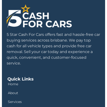
5 Star Cash For Cars offers fast and hassle-free car
buying services across brisbane. We pay top
cash for all vehicle types and provide free car
removal. Sell your car today and experience a
quick, convenient, and customer-focused
service.
Quick Links
Home
About
Services