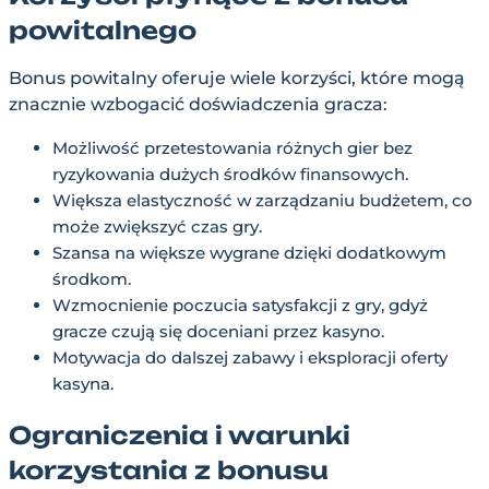
powitalnego
Bonus powitalny oferuje wiele korzyści, które mogą
znacznie wzbogacić doświadczenia gracza:
Możliwość przetestowania różnych gier bez
ryzykowania dużych środków finansowych.
Większa elastyczność w zarządzaniu budżetem, co
może zwiększyć czas gry.
Szansa na większe wygrane dzięki dodatkowym
środkom.
Wzmocnienie poczucia satysfakcji z gry, gdyż
gracze czują się doceniani przez kasyno.
Motywacja do dalszej zabawy i eksploracji oferty
kasyna.
Ograniczenia i warunki
korzystania z bonusu