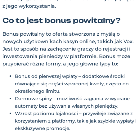
z jego wykorzystania.
Co to jest bonus powitalny?
Bonus powitalny to oferta stworzona z myślą o
nowych użytkownikach kasyn online, takich jak Vox.
Jest to sposób na zachęcenie graczy do rejestracji i
inwestowania pieniędzy w platformie. Bonus może
przybierać różne formy, a jego główne typy to:
Bonus od pierwszej wpłaty – dodatkowe środki
równające się części wpłaconej kwoty, często do
określonego limitu.
Darmowe spiny – możliwość zagrania w wybrane
automaty bez używania własnych pieniędzy.
Wzrost poziomu lojalności – przywileje związane z
korzystaniem z platformy, takie jak szybkie wypłaty i
ekskluzywne promocje.