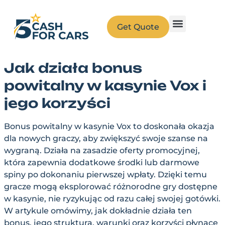
Get Quote
Jak działa bonus
powitalny w kasynie Vox i
jego korzyści
Bonus powitalny w kasynie Vox to doskonała okazja
dla nowych graczy, aby zwiększyć swoje szanse na
wygraną. Działa na zasadzie oferty promocyjnej,
która zapewnia dodatkowe środki lub darmowe
spiny po dokonaniu pierwszej wpłaty. Dzięki temu
gracze mogą eksplorować różnorodne gry dostępne
w kasynie, nie ryzykując od razu całej swojej gotówki.
W artykule omówimy, jak dokładnie działa ten
bonus, jego struktura, warunki oraz korzyści płynące