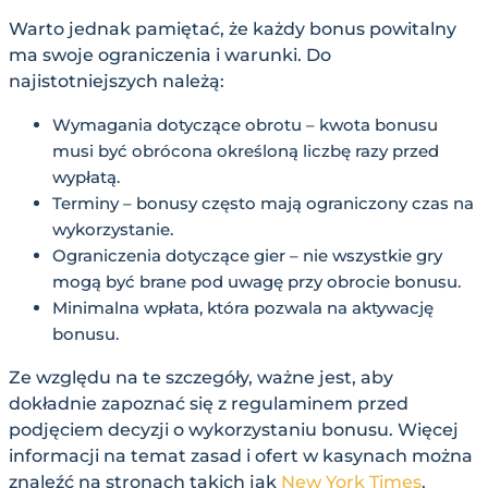
Warto jednak pamiętać, że każdy bonus powitalny
ma swoje ograniczenia i warunki. Do
najistotniejszych należą:
Wymagania dotyczące obrotu – kwota bonusu
musi być obrócona określoną liczbę razy przed
wypłatą.
Terminy – bonusy często mają ograniczony czas na
wykorzystanie.
Ograniczenia dotyczące gier – nie wszystkie gry
mogą być brane pod uwagę przy obrocie bonusu.
Minimalna wpłata, która pozwala na aktywację
bonusu.
Ze względu na te szczegóły, ważne jest, aby
dokładnie zapoznać się z regulaminem przed
podjęciem decyzji o wykorzystaniu bonusu. Więcej
informacji na temat zasad i ofert w kasynach można
znaleźć na stronach takich jak
New York Times
.