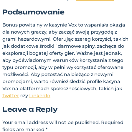
Podsumowanie
Bonus powitalny w kasynie Vox to wspaniała okazja
dla nowych graczy, aby zacząć swoją przygodę z
grami hazardowymi. Oferując szereg korzyści, takich
jak dodatkowe środki i darmowe spiny, zachęca do
eksploracji bogatej oferty gier. Ważne jest jednak,
aby być świadomym warunków korzystania z tego
typu promocji, aby w pełni wykorzystać oferowane
możliwości. Aby pozostać na bieżąco z nowymi
promocjami, warto również śledzić profile kasyna
Vox na platformach społecznościowych, takich jak
Twitter
czy
LinkedIn
.
Leave a Reply
Your email address will not be published.
Required
fields are marked
*