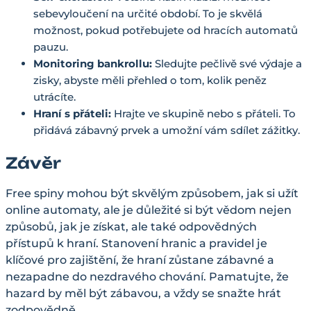
sebevyloučení na určité období. To je skvělá
možnost, pokud potřebujete od hracích automatů
pauzu.
Monitoring bankrollu:
Sledujte pečlivě své výdaje a
zisky, abyste měli přehled o tom, kolik peněz
utrácíte.
Hraní s přáteli:
Hrajte ve skupině nebo s přáteli. To
přidává zábavný prvek a umožní vám sdílet zážitky.
Závěr
Free spiny mohou být skvělým způsobem, jak si užít
online automaty, ale je důležité si být vědom nejen
způsobů, jak je získat, ale také odpovědných
přístupů k hraní. Stanovení hranic a pravidel je
klíčové pro zajištění, že hraní zůstane zábavné a
nezapadne do nezdravého chování. Pamatujte, že
hazard by měl být zábavou, a vždy se snažte hrát
zodpovědně.