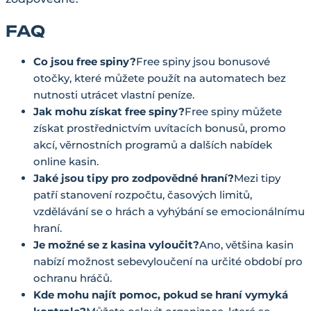
FAQ
Co jsou free spiny?
Free spiny jsou bonusové
otočky, které můžete použít na automatech bez
nutnosti utrácet vlastní peníze.
Jak mohu získat free spiny?
Free spiny můžete
získat prostřednictvím uvítacích bonusů, promo
akcí, věrnostních programů a dalších nabídek
online kasin.
Jaké jsou tipy pro zodpovědné hraní?
Mezi tipy
patří stanovení rozpočtu, časových limitů,
vzdělávání se o hrách a vyhýbání se emocionálnímu
hraní.
Je možné se z kasina vyloučit?
Ano, většina kasin
nabízí možnost sebevyloučení na určité období pro
ochranu hráčů.
Kde mohu najít pomoc, pokud se hraní vymyká