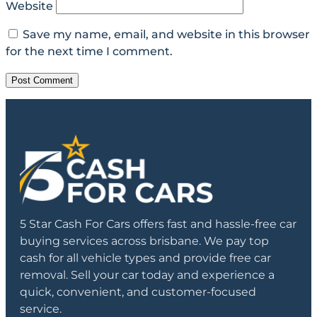
Website
Save my name, email, and website in this browser
for the next time I comment.
5 Star Cash For Cars offers fast and hassle-free car
buying services across brisbane. We pay top
cash for all vehicle types and provide free car
removal. Sell your car today and experience a
quick, convenient, and customer-focused
service.