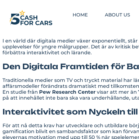
HOME
ABOUT US
I en värld där digitala medier växer exponentiellt, s
upplevelser för yngre målgrupper. Det är av kritisk b
förbättra interaktivitet och lärande.
Den Digitala Framtiden för 
Traditionella medier som TV och tryckt material har 
affärsmodeller förändrats dramatiskt med tillkomsten
En studie från
Pew Research Center
visar att mer än 
på att innehållet inte bara ska vara underhållande, u
Interaktivitet som Nyckeln til
För att nå detta krav har utvecklare och utbildare bö
gamification blivit en sambandsfaktor som kan förvand
elevernas motivation med upp till 50 % när spelelemen