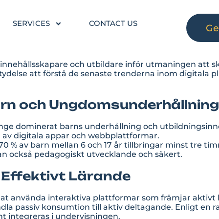
SERVICES
CONTACT US
Ge
tår innehållsskapare och utbildare inför utmaningen at
etydelse att förstå de senaste trenderna inom digitala 
Barn och Ungdomsunderhållning
länge dominerat barns underhållning och utbildningsinn
 av digitala appar och webbplattformar.
70 % av barn mellan 6 och 17 år tillbringar minst tre t
tan också pedagogiskt utvecklande och säkert.
l Effektivt Lärande
rjat använda interaktiva plattformar som främjar aktivt
la passiv konsumtion till aktiv deltagande. Enligt en 
t integreras i undervisningen.