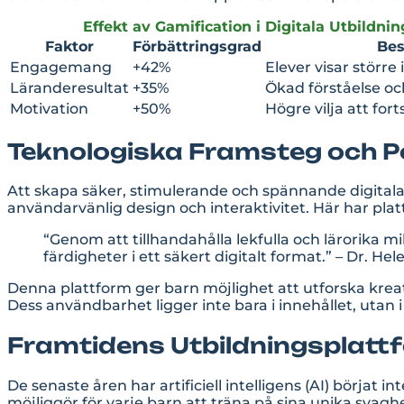
Effekt av Gamification i Digitala Utbildni
Faktor
Förbättringsgrad
Bes
Engagemang
+42%
Elever visar större
Läranderesultat
+35%
Ökad förståelse o
Motivation
+50%
Högre vilja att for
Teknologiska Framsteg och P
Att skapa säker, stimulerande och spännande digitala
användarvänlig design och interaktivitet. Här har pl
“Genom att tillhandahålla lekfulla och lärorika
färdigheter i ett säkert digitalt format.” – Dr. 
Denna plattform ger barn möjlighet att utforska krea
Dess användbarhet ligger inte bara i innehållet, ut
Framtidens Utbildningsplattf
De senaste åren har artificiell intelligens (AI) börjat 
möjliggör för varje barn att träna på sina unika svagh