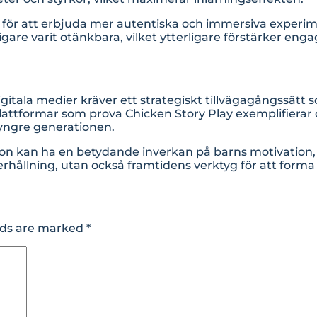
s för att erbjuda mer autentiska och immersiva experimen
tidigare varit otänkbara, vilket ytterligare förstärker 
tala medier kräver ett strategiskt tillvägagångssätt 
lattformar som prova Chicken Story Play exemplifiera
 yngre generationen.
tion kan ha en betydande inverkan på barns motivation,
rhållning, utan också framtidens verktyg för att form
lds are marked
*