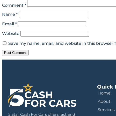
Comment
*
Name
*
Email
*
Website
Save my name, email, and website in this browser 
Quick 
Home
About
Services
5 Star Cash For Cars offers fast and