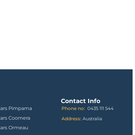
Contact Info
Cars Pimpama
Phone no:
0435 111 544
Cars Coomera
Address:
Australia
Cars Ormeau