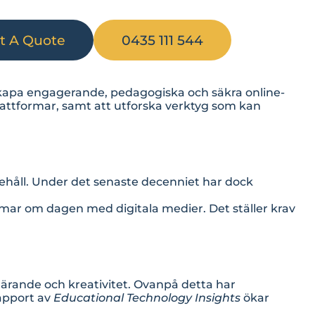
t A Quote
0435 111 544
t skapa engagerande, pedagogiska och säkra online-
plattformar, samt att utforska verktyg som kan
ehåll. Under det senaste decenniet har dock
immar om dagen med digitala medier. Det ställer krav
 lärande och kreativitet. Ovanpå detta har
rapport av
Educational Technology Insights
ökar