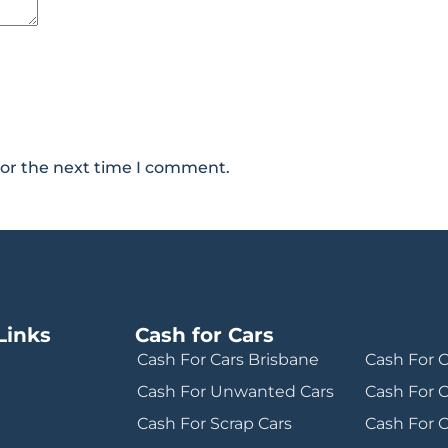
for the next time I comment.
Links
Cash for Cars
Cash For Cars Brisbane
Cash For 
Cash For Unwanted Cars
Cash For 
Cash For Scrap Cars
Cash For 