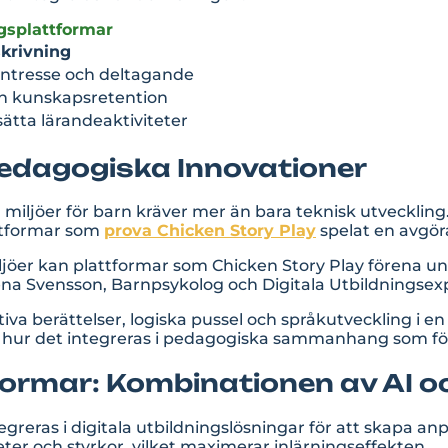
ngsplattformar
krivning
 intresse och deltagande
ch kunskapsretention
tsätta lärandeaktiviteter
edagogiska Innovationer
 miljöer för barn kräver mer än bara teknisk utveckli
attformar som
prova Chicken Story Play
spelat en avgöra
 miljöer kan plattformar som Chicken Story Play förena
Helena Svensson, Barnpsykolog och Digitala Utbildningsex
tiva berättelser, logiska pussel och språkutveckling i
an i hur det integreras i pedagogiska sammanhang som 
ormar: Kombinationen av AI oc
integreras i digitala utbildningslösningar för att skapa 
eter och styrkor, vilket maximerar inlärningseffekten.