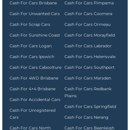
Cash For Cars Brisbane
Cash For Cars Pimpama
Cash For Unwanted Cars
Cash For Cars Coomera
Cash For Scrap Cars
Cash For Cars Ormeau
Cash For Sunshine Coast
Cash For Cars Morayfield
Cash For Cars Logan
Cash For Cars Labrador
Cash For Cars Ipswich
Cash For Cars Helensvale
Cash For Cars Caboolture
Cash For Cars Southport
Cash For 4WD Brisbane
Cash For Cars Marsden
Cash For 4×4 Brisbane
Cash For Cars Redbank
Plains
Cash For Accidental Cars
Cash For Cars Springfield
Cash For Unregistered
Cars
Cash For Cars Nerang
Cash For Cars North
Cash For Cars Beenleigh