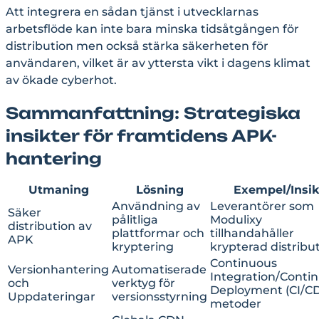
Att integrera en sådan tjänst i utvecklarnas
arbetsflöde kan inte bara minska tidsåtgången för
distribution men också stärka säkerheten för
användaren, vilket är av yttersta vikt i dagens klimat
av ökade cyberhot.
Sammanfattning: Strategiska
insikter för framtidens APK-
hantering
Utmaning
Lösning
Exempel/Insik
Användning av
Leverantörer som
Säker
pålitliga
Modulixy
distribution av
plattformar och
tillhandahåller
APK
kryptering
krypterad distribu
Continuous
Versionhantering
Automatiserade
Integration/Conti
och
verktyg för
Deployment (CI/CD
Uppdateringar
versionsstyrning
metoder