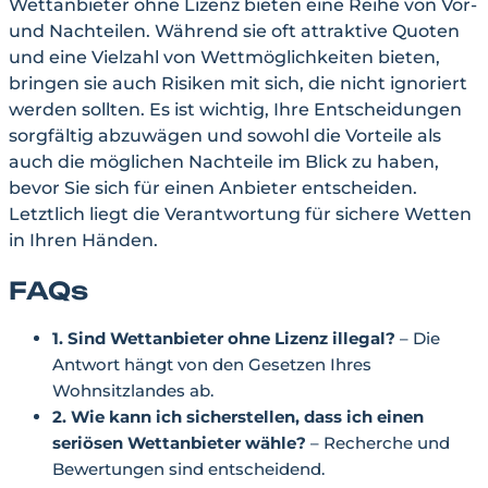
Wettanbieter ohne Lizenz bieten eine Reihe von Vor-
und Nachteilen. Während sie oft attraktive Quoten
und eine Vielzahl von Wettmöglichkeiten bieten,
bringen sie auch Risiken mit sich, die nicht ignoriert
werden sollten. Es ist wichtig, Ihre Entscheidungen
sorgfältig abzuwägen und sowohl die Vorteile als
auch die möglichen Nachteile im Blick zu haben,
bevor Sie sich für einen Anbieter entscheiden.
Letztlich liegt die Verantwortung für sichere Wetten
in Ihren Händen.
FAQs
1. Sind Wettanbieter ohne Lizenz illegal?
– Die
Antwort hängt von den Gesetzen Ihres
Wohnsitzlandes ab.
2. Wie kann ich sicherstellen, dass ich einen
seriösen Wettanbieter wähle?
– Recherche und
Bewertungen sind entscheidend.