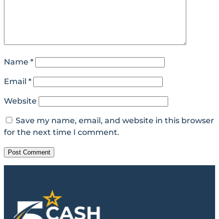
Name
*
Email
*
Website
Save my name, email, and website in this browser
for the next time I comment.