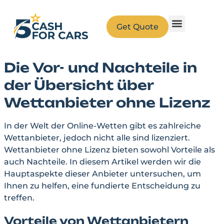
Get Quote
Die Vor- und Nachteile in
der Übersicht über
Wettanbieter ohne Lizenz
In der Welt der Online-Wetten gibt es zahlreiche
Wettanbieter, jedoch nicht alle sind lizenziert.
Wettanbieter ohne Lizenz bieten sowohl Vorteile als
auch Nachteile. In diesem Artikel werden wir die
Hauptaspekte dieser Anbieter untersuchen, um
Ihnen zu helfen, eine fundierte Entscheidung zu
treffen.
Vorteile von Wettanbietern