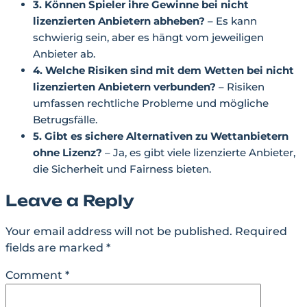
3. Können Spieler ihre Gewinne bei nicht
lizenzierten Anbietern abheben?
– Es kann
schwierig sein, aber es hängt vom jeweiligen
Anbieter ab.
4. Welche Risiken sind mit dem Wetten bei nicht
lizenzierten Anbietern verbunden?
– Risiken
umfassen rechtliche Probleme und mögliche
Betrugsfälle.
5. Gibt es sichere Alternativen zu Wettanbietern
ohne Lizenz?
– Ja, es gibt viele lizenzierte Anbieter,
die Sicherheit und Fairness bieten.
Leave a Reply
Your email address will not be published.
Required
fields are marked
*
Comment
*