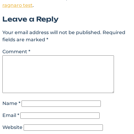
ragnaro test
.
Leave a Reply
Your email address will not be published.
Required
fields are marked
*
Comment
*
Name
*
Email
*
Website