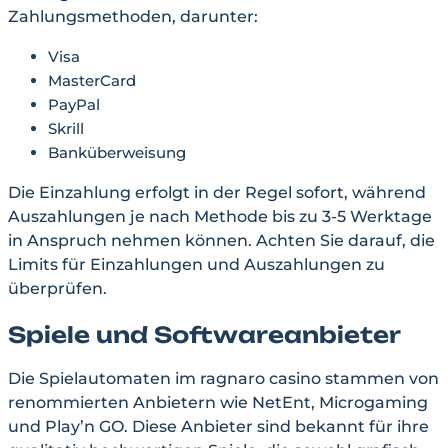
Zahlungsmethoden, darunter:
Visa
MasterCard
PayPal
Skrill
Banküberweisung
Die Einzahlung erfolgt in der Regel sofort, während
Auszahlungen je nach Methode bis zu 3-5 Werktage
in Anspruch nehmen können. Achten Sie darauf, die
Limits für Einzahlungen und Auszahlungen zu
überprüfen.
Spiele und Softwareanbieter
Die Spielautomaten im ragnaro casino stammen von
renommierten Anbietern wie NetEnt, Microgaming
und Play’n GO. Diese Anbieter sind bekannt für ihre