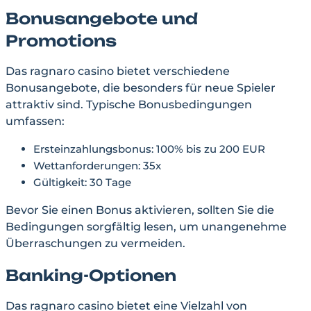
Bonusangebote und
Promotions
Das ragnaro casino bietet verschiedene
Bonusangebote, die besonders für neue Spieler
attraktiv sind. Typische Bonusbedingungen
umfassen:
Ersteinzahlungsbonus: 100% bis zu 200 EUR
Wettanforderungen: 35x
Gültigkeit: 30 Tage
Bevor Sie einen Bonus aktivieren, sollten Sie die
Bedingungen sorgfältig lesen, um unangenehme
Überraschungen zu vermeiden.
Banking-Optionen
Das ragnaro casino bietet eine Vielzahl von