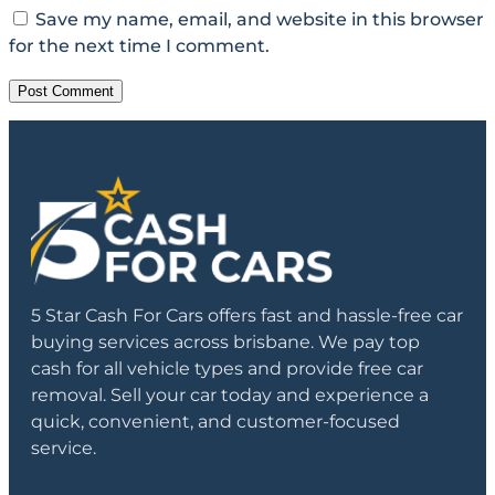
Save my name, email, and website in this browser
for the next time I comment.
5 Star Cash For Cars offers fast and hassle-free car
buying services across brisbane. We pay top
cash for all vehicle types and provide free car
removal. Sell your car today and experience a
quick, convenient, and customer-focused
service.