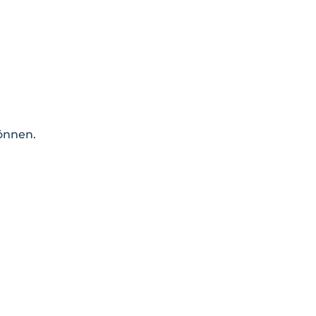
önnen.