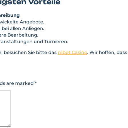
sten Vorteile
hreibung
ntwickelte Angebote.
 bei allen Anliegen.
ere Bearbeitung.
anstaltungen und Turnieren.
n, besuchen Sie bitte das
n1bet Casino
. Wir hoffen, dass
lds are marked
*