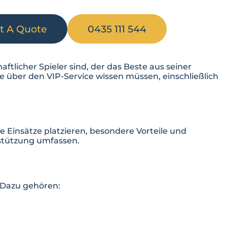
t A Quote
0435 111 544
licher Spieler sind, der das Beste aus seiner
ie über den VIP-Service wissen müssen, einschließlich
he Einsätze platzieren, besondere Vorteile und
rstützung umfassen.
. Dazu gehören: