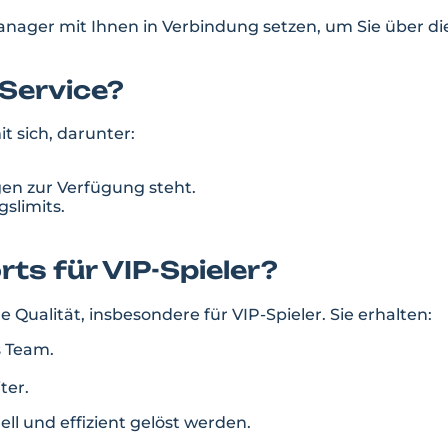
P-Manager mit Ihnen in Verbindung setzen, um Sie über d
-Service?
it sich, darunter:
gen zur Verfügung steht.
slimits.
rts für VIP-Spieler?
 Qualität, insbesondere für VIP-Spieler. Sie erhalten:
s Team.
ter.
nell und effizient gelöst werden.