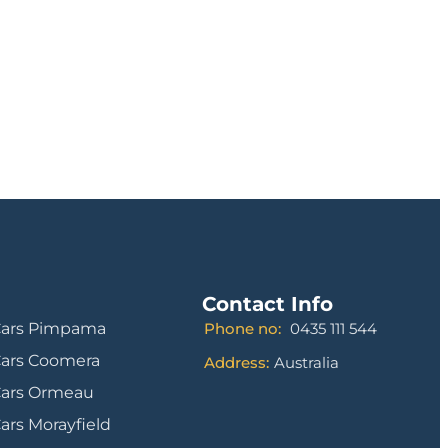
Contact Info
Cars Pimpama
Phone no:
0435 111 544
Cars Coomera
Address:
Australia
Cars Ormeau
ars Morayfield