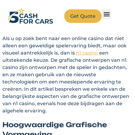
Get Quote
Als u op zoek bent naar een online casino dat niet
alleen een geweldige spelervaring biedt, maar ook
visueel aantrekkelijk is, dan is
n1 casino
een
uitstekende keuze. De grafische ontwerpen van n1
casino zijn ontworpen met de speler in gedachten,
en ze maken gebruik van de nieuwste
technologieën om een meeslepende ervaring te
creëren. In dit artikel bespreken we enkele van de
belangrijkste aspecten van de grafische ontwerpen
van n1 casino, evenals hoe deze bijdragen aan de
algehele ervaring.
Hoogwaardige Grafische
Vormgeving