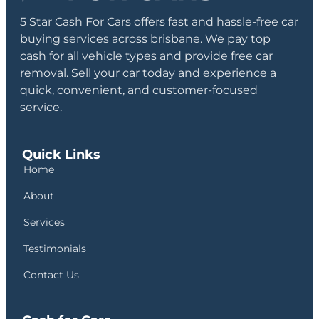
5 Star Cash For Cars offers fast and hassle-free car
buying services across brisbane. We pay top
cash for all vehicle types and provide free car
removal. Sell your car today and experience a
quick, convenient, and customer-focused
service.
Quick Links
Home
About
Services
Testimonials
Contact Us