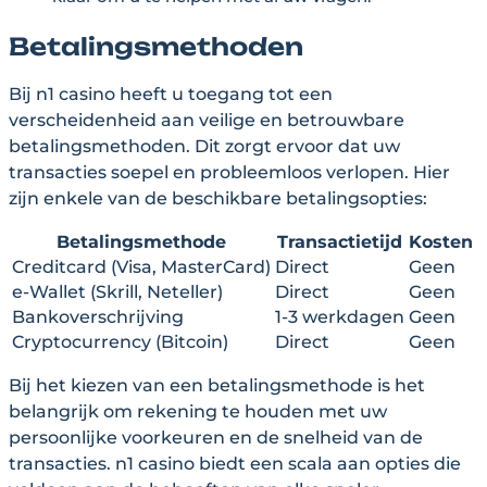
Betalingsmethoden
Bij n1 casino heeft u toegang tot een
verscheidenheid aan veilige en betrouwbare
betalingsmethoden. Dit zorgt ervoor dat uw
transacties soepel en probleemloos verlopen. Hier
zijn enkele van de beschikbare betalingsopties:
Betalingsmethode
Transactietijd
Kosten
Creditcard (Visa, MasterCard)
Direct
Geen
e-Wallet (Skrill, Neteller)
Direct
Geen
Bankoverschrijving
1-3 werkdagen
Geen
Cryptocurrency (Bitcoin)
Direct
Geen
Bij het kiezen van een betalingsmethode is het
belangrijk om rekening te houden met uw
persoonlijke voorkeuren en de snelheid van de
transacties. n1 casino biedt een scala aan opties die