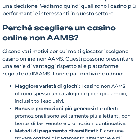
una decisione. Vediamo quindi quali sono i casino più
performanti e interessanti in questo settore.
Perché scegliere un casino
online non AAMS?
Ci sono vari motivi per cui molti giocatori scelgono
casino online non AAMS. Questi possono presentare
una serie di vantaggi rispetto alle piattaforme
regolate dall’AAMS. I principali motivi includono:
Maggiore varietà di giochi:
I casino non AAMS
offrono spesso un catalogo di giochi più ampio,
inclusi titoli esclusivi.
Bonus e promozioni più generosi:
Le offerte
promozionali sono solitamente più allettanti, con
bonus di benvenuto e promozioni continuative.
Metodi di pagamento diversificati:
È comune
trovare opzioni di pagamento alternative e più