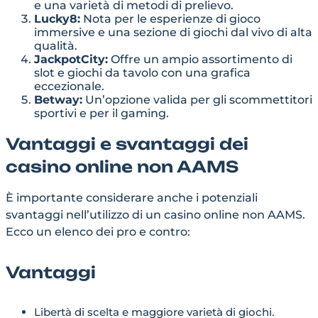
e una varietà di metodi di prelievo.
Lucky8:
Nota per le esperienze di gioco
immersive e una sezione di giochi dal vivo di alta
qualità.
JackpotCity:
Offre un ampio assortimento di
slot e giochi da tavolo con una grafica
eccezionale.
Betway:
Un’opzione valida per gli scommettitori
sportivi e per il gaming.
Vantaggi e svantaggi dei
casino online non AAMS
È importante considerare anche i potenziali
svantaggi nell’utilizzo di un casino online non AAMS.
Ecco un elenco dei pro e contro:
Vantaggi
Libertà di scelta e maggiore varietà di giochi.