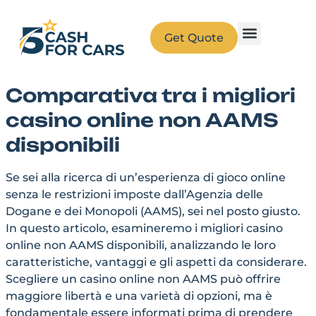
Get Quote
Comparativa tra i migliori
casino online non AAMS
disponibili
Se sei alla ricerca di un’esperienza di gioco online
senza le restrizioni imposte dall’Agenzia delle
Dogane e dei Monopoli (AAMS), sei nel posto giusto.
In questo articolo, esamineremo i migliori casino
online non AAMS disponibili, analizzando le loro
caratteristiche, vantaggi e gli aspetti da considerare.
Scegliere un casino online non AAMS può offrire
maggiore libertà e una varietà di opzioni, ma è
fondamentale essere informati prima di prendere