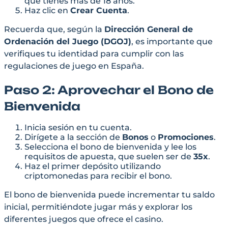
que tienes más de 18 años.
Haz clic en
Crear Cuenta
.
Recuerda que, según la
Dirección General de
Ordenación del Juego (DGOJ)
, es importante que
verifiques tu identidad para cumplir con las
regulaciones de juego en España.
Paso 2: Aprovechar el Bono de
Bienvenida
Inicia sesión en tu cuenta.
Dirígete a la sección de
Bonos
o
Promociones
.
Selecciona el bono de bienvenida y lee los
requisitos de apuesta, que suelen ser de
35x
.
Haz el primer depósito utilizando
criptomonedas para recibir el bono.
El bono de bienvenida puede incrementar tu saldo
inicial, permitiéndote jugar más y explorar los
diferentes juegos que ofrece el casino.