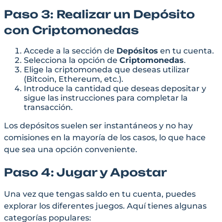
Paso 3: Realizar un Depósito
con Criptomonedas
Accede a la sección de
Depósitos
en tu cuenta.
Selecciona la opción de
Criptomonedas
.
Elige la criptomoneda que deseas utilizar
(Bitcoin, Ethereum, etc.).
Introduce la cantidad que deseas depositar y
sigue las instrucciones para completar la
transacción.
Los depósitos suelen ser instantáneos y no hay
comisiones en la mayoría de los casos, lo que hace
que sea una opción conveniente.
Paso 4: Jugar y Apostar
Una vez que tengas saldo en tu cuenta, puedes
explorar los diferentes juegos. Aquí tienes algunas
categorías populares: