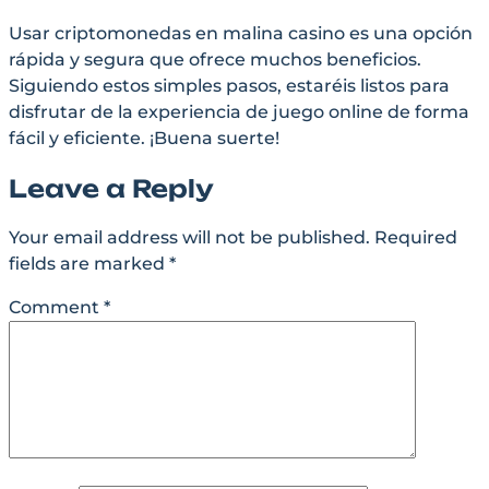
Usar criptomonedas en malina casino es una opción
rápida y segura que ofrece muchos beneficios.
Siguiendo estos simples pasos, estaréis listos para
disfrutar de la experiencia de juego online de forma
fácil y eficiente. ¡Buena suerte!
Leave a Reply
Your email address will not be published.
Required
fields are marked
*
Comment
*