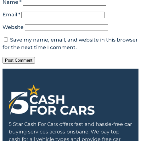
Name
*
Email
*
Website
Save my name, email, and website in this browser
for the next time I comment.
5 Star Cash For Cars offers fast and hassle-free car
buying services across brisbane. We pay top
cash for all vehicle types and provide free car