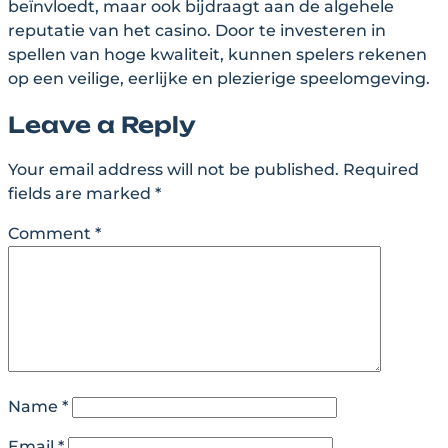
beïnvloedt, maar ook bijdraagt aan de algehele
reputatie van het casino. Door te investeren in
spellen van hoge kwaliteit, kunnen spelers rekenen
op een veilige, eerlijke en plezierige speelomgeving.
Leave a Reply
Your email address will not be published.
Required
fields are marked
*
Comment
*
Name
*
Email
*