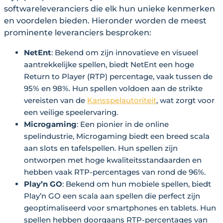
softwareleveranciers die elk hun unieke kenmerken
en voordelen bieden. Hieronder worden de meest
prominente leveranciers besproken:
NetEnt
: Bekend om zijn innovatieve en visueel
aantrekkelijke spellen, biedt NetEnt een hoge
Return to Player (RTP) percentage, vaak tussen de
95% en 98%. Hun spellen voldoen aan de strikte
vereisten van de
Kansspelautoriteit
, wat zorgt voor
een veilige speelervaring.
Microgaming
: Een pionier in de online
spelindustrie, Microgaming biedt een breed scala
aan slots en tafelspellen. Hun spellen zijn
ontworpen met hoge kwaliteitsstandaarden en
hebben vaak RTP-percentages van rond de 96%.
Play’n GO
: Bekend om hun mobiele spellen, biedt
Play’n GO een scala aan spellen die perfect zijn
geoptimaliseerd voor smartphones en tablets. Hun
spellen hebben doorgaans RTP-percentages van