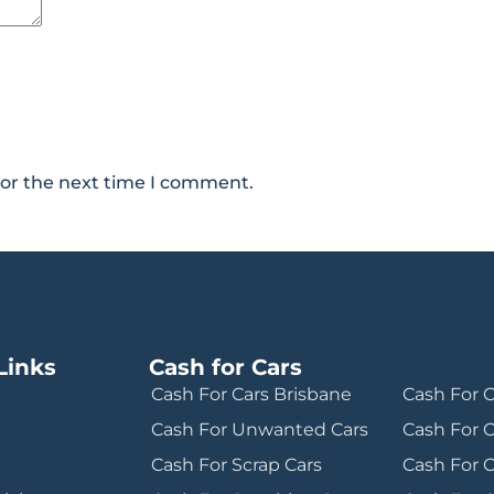
for the next time I comment.
Links
Cash for Cars
Cash For Cars Brisbane
Cash For 
Cash For Unwanted Cars
Cash For 
Cash For Scrap Cars
Cash For 