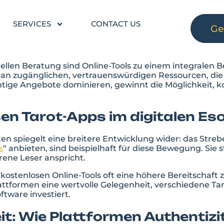
SERVICES
CONTACT US
Ge
tuellen Beratung sind Online-Tools zu einem integralen
e an zugänglichen, vertrauenswürdigen Ressourcen, die
htige Angebote dominieren, gewinnt die Möglichkeit,
k
sen Tarot-Apps im digitalen Es
n spiegelt eine breitere Entwicklung wider: das Streb
s
“ anbieten, sind beispielhaft für diese Bewegung. Sie s
rene Leser anspricht.
ostenlosen Online-Tools oft eine höhere Bereitschaft ze
lattformen eine wertvolle Gelegenheit, verschiedene T
tware investiert.
t: Wie Plattformen Authentizi