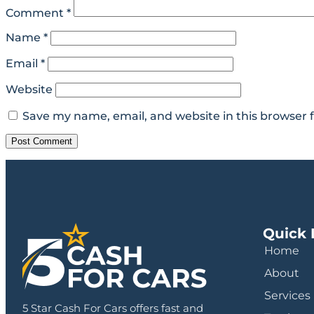
Comment
*
Name
*
Email
*
Website
Save my name, email, and website in this browser 
Quick 
Home
About
Services
5 Star Cash For Cars offers fast and