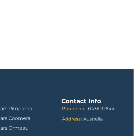
Contact Info
Cars Pimpama
Phone no:
0435 111 544
Cars Coomera
Address:
Australia
Cars Ormeau