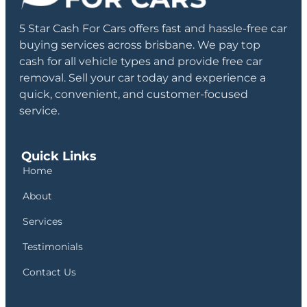
5 Star Cash For Cars offers fast and hassle-free car
buying services across brisbane. We pay top
cash for all vehicle types and provide free car
removal. Sell your car today and experience a
quick, convenient, and customer-focused
service.
Quick Links
Home
About
Services
Testimonials
Contact Us