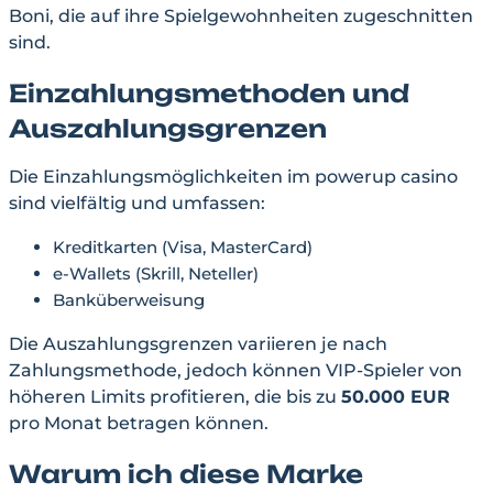
Boni, die auf ihre Spielgewohnheiten zugeschnitten
sind.
Einzahlungsmethoden und
Auszahlungsgrenzen
Die Einzahlungsmöglichkeiten im powerup casino
sind vielfältig und umfassen:
Kreditkarten (Visa, MasterCard)
e-Wallets (Skrill, Neteller)
Banküberweisung
Die Auszahlungsgrenzen variieren je nach
Zahlungsmethode, jedoch können VIP-Spieler von
höheren Limits profitieren, die bis zu
50.000 EUR
pro Monat betragen können.
Warum ich diese Marke