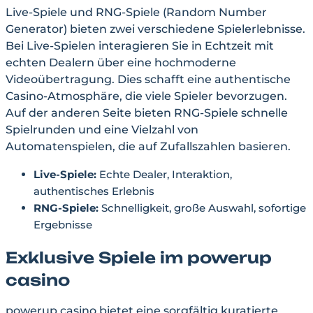
Live-Spiele und RNG-Spiele (Random Number
Generator) bieten zwei verschiedene Spielerlebnisse.
Bei Live-Spielen interagieren Sie in Echtzeit mit
echten Dealern über eine hochmoderne
Videoübertragung. Dies schafft eine authentische
Casino-Atmosphäre, die viele Spieler bevorzugen.
Auf der anderen Seite bieten RNG-Spiele schnelle
Spielrunden und eine Vielzahl von
Automatenspielen, die auf Zufallszahlen basieren.
Live-Spiele:
Echte Dealer, Interaktion,
authentisches Erlebnis
RNG-Spiele:
Schnelligkeit, große Auswahl, sofortige
Ergebnisse
Exklusive Spiele im powerup
casino
powerup casino bietet eine sorgfältig kuratierte