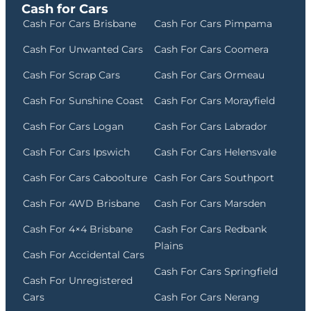
Cash for Cars
Cash For Cars Brisbane
Cash For Cars Pimpama
Cash For Unwanted Cars
Cash For Cars Coomera
Cash For Scrap Cars
Cash For Cars Ormeau
Cash For Sunshine Coast
Cash For Cars Morayfield
Cash For Cars Logan
Cash For Cars Labrador
Cash For Cars Ipswich
Cash For Cars Helensvale
Cash For Cars Caboolture
Cash For Cars Southport
Cash For 4WD Brisbane
Cash For Cars Marsden
Cash For 4×4 Brisbane
Cash For Cars Redbank
Plains
Cash For Accidental Cars
Cash For Cars Springfield
Cash For Unregistered
Cars
Cash For Cars Nerang