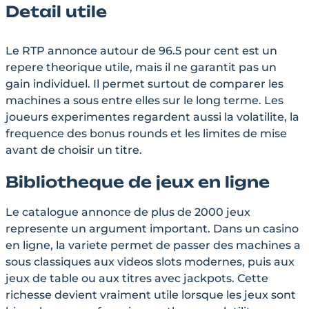
Detail utile
Le RTP annonce autour de 96.5 pour cent est un
repere theorique utile, mais il ne garantit pas un
gain individuel. Il permet surtout de comparer les
machines a sous entre elles sur le long terme. Les
joueurs experimentes regardent aussi la volatilite, la
frequence des bonus rounds et les limites de mise
avant de choisir un titre.
Bibliotheque de jeux en ligne
Le catalogue annonce de plus de 2000 jeux
represente un argument important. Dans un casino
en ligne, la variete permet de passer des machines a
sous classiques aux videos slots modernes, puis aux
jeux de table ou aux titres avec jackpots. Cette
richesse devient vraiment utile lorsque les jeux sont