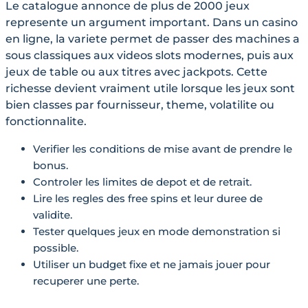
Le catalogue annonce de plus de 2000 jeux
represente un argument important. Dans un casino
en ligne, la variete permet de passer des machines a
sous classiques aux videos slots modernes, puis aux
jeux de table ou aux titres avec jackpots. Cette
richesse devient vraiment utile lorsque les jeux sont
bien classes par fournisseur, theme, volatilite ou
fonctionnalite.
Verifier les conditions de mise avant de prendre le
bonus.
Controler les limites de depot et de retrait.
Lire les regles des free spins et leur duree de
validite.
Tester quelques jeux en mode demonstration si
possible.
Utiliser un budget fixe et ne jamais jouer pour
recuperer une perte.