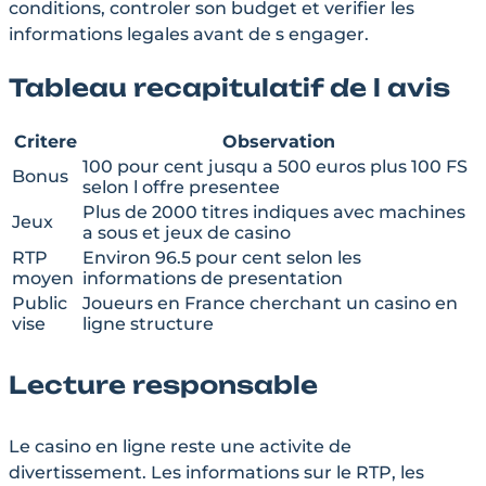
conditions, controler son budget et verifier les
informations legales avant de s engager.
Tableau recapitulatif de l avis
Critere
Observation
100 pour cent jusqu a 500 euros plus 100 FS
Bonus
selon l offre presentee
Plus de 2000 titres indiques avec machines
Jeux
a sous et jeux de casino
RTP
Environ 96.5 pour cent selon les
moyen
informations de presentation
Public
Joueurs en France cherchant un casino en
vise
ligne structure
Lecture responsable
Le casino en ligne reste une activite de
divertissement. Les informations sur le RTP, les