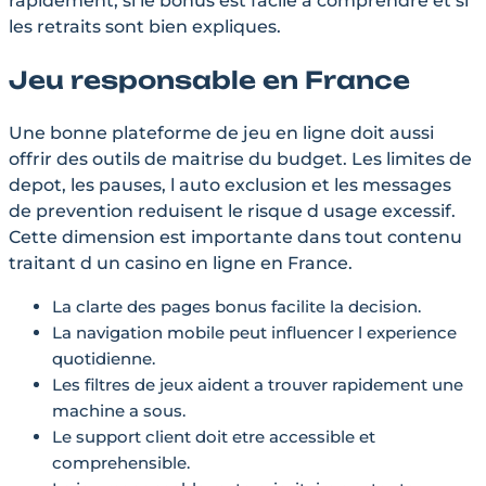
rapidement, si le bonus est facile a comprendre et si
les retraits sont bien expliques.
Jeu responsable en France
Une bonne plateforme de jeu en ligne doit aussi
offrir des outils de maitrise du budget. Les limites de
depot, les pauses, l auto exclusion et les messages
de prevention reduisent le risque d usage excessif.
Cette dimension est importante dans tout contenu
traitant d un casino en ligne en France.
La clarte des pages bonus facilite la decision.
La navigation mobile peut influencer l experience
quotidienne.
Les filtres de jeux aident a trouver rapidement une
machine a sous.
Le support client doit etre accessible et
comprehensible.