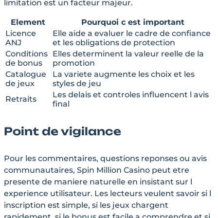
limitation est un facteur majeur.
Element
Pourquoi c est important
Licence
Elle aide a evaluer le cadre de confiance
ANJ
et les obligations de protection
Conditions
Elles determinent la valeur reelle de la
de bonus
promotion
Catalogue
La variete augmente les choix et les
de jeux
styles de jeu
Les delais et controles influencent l avis
Retraits
final
Point de vigilance
Pour les commentaires, questions reponses ou avis
communautaires, Spin Million Casino peut etre
presente de maniere naturelle en insistant sur l
experience utilisateur. Les lecteurs veulent savoir si l
inscription est simple, si les jeux chargent
rapidement, si le bonus est facile a comprendre et si