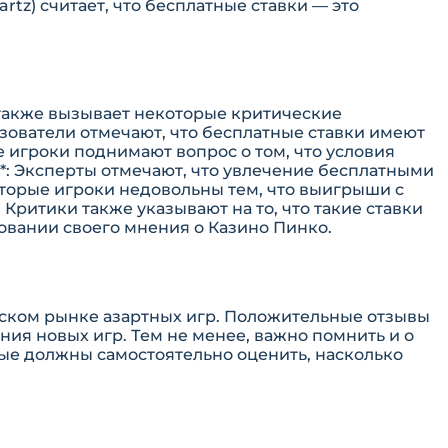
rtz) считает, что бесплатные ставки — это
также вызывает некоторые критические
ьзователи отмечают, что бесплатные ставки имеют
е игроки поднимают вопрос о том, что условия
*: Эксперты отмечают, что увлечение бесплатными
оторые игроки недовольны тем, что выигрыши с
 Критики также указывают на то, что такие ставки
овании своего мнения о Казино Пинко.
йском рынке азартных игр. Положительные отзывы
ия новых игр. Тем не менее, важно помнить и о
орые должны самостоятельно оценить, насколько