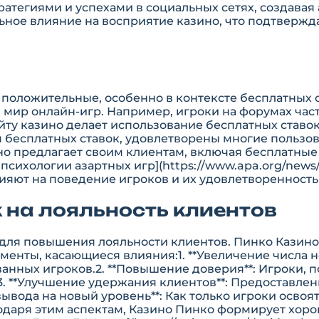
тратегиями и успехами в социальных сетях, создава
ьное влияние на восприятие казино, что подтвержд
положительные, особенно в контексте бесплатных с
в мир онлайн-игр. Например, игроки на форумах час
айту казино делает использование бесплатных ставок
 бесплатных ставок, удовлетворены многие пользова
о предлагает своим клиентам, включая бесплатные
сихологии азартных игр](https://www.apa.org/news/pr
ияют на поведение игроков и их удовлетворенность
 на лояльность клиентов
ля повышения лояльности клиентов. Пинко Казино 
енты, касающиеся влияния:1. **Увеличение числа 
ованных игроков.2. **Повышение доверия**: Игроки
. **Улучшение удержания клиентов**: Предоставлен
вывода на новый уровень**: Как только игроки освоя
годаря этим аспектам, Казино Пинко формирует хор