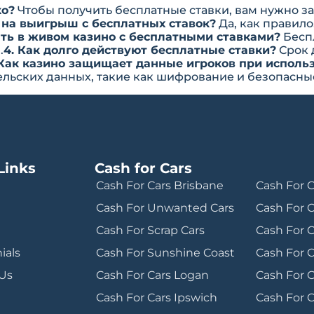
ко?
Чтобы получить бесплатные ставки, вам нужно за
 на выигрыш с бесплатных ставок?
Да, как правил
рать в живом казино с бесплатными ставками?
Бесп
.
4. Как долго действуют бесплатные ставки?
Срок 
 Как казино защищает данные игроков при исполь
ельских данных, такие как шифрование и безопасн
Links
Cash for Cars
Cash For Cars Brisbane
Cash For 
Cash For Unwanted Cars
Cash For 
Cash For Scrap Cars
Cash For 
ials
Cash For Sunshine Coast
Cash For C
 Us
Cash For Cars Logan
Cash For C
Cash For Cars Ipswich
Cash For 