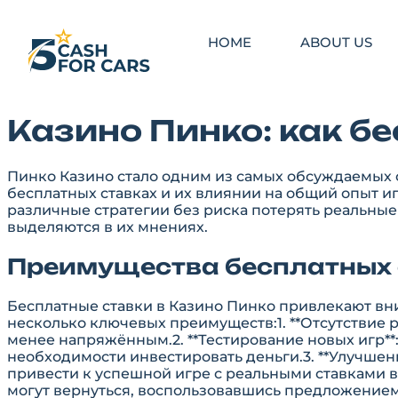
HOME
ABOUT US
Казино Пинко: как б
Пинко Казино стало одним из самых обсуждаемых 
бесплатных ставках и их влиянии на общий опыт иг
различные стратегии без риска потерять реальные 
выделяются в их мнениях.
Преимущества бесплатных 
Бесплатные ставки в Казино Пинко привлекают вн
несколько ключевых преимуществ:1. **Отсутствие 
менее напряжённым.2. **Тестирование новых игр**
необходимости инвестировать деньги.3. **Улучшен
привести к успешной игре с реальными ставками в
могут вернуться, воспользовавшись предложением 