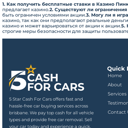
1. Как получить бесплатные ставки в Казино Пин
предлагает казино.
2. Существуют ли ограничения
быть ограничен условиями акции.
3. Могу ли я иг
казино, так как они предполагают реальные деньги
казино и может варьироваться от акции к акции.
5.
строгие меры безопасности для защиты пользоват
Quick 
Home
About
Services
5 Star Cash For Cars offers fast and
Testimon
hassle-free car buying services across
Contact
brisbane. We pay top cash for all vehicle
types and provide free car removal. Sell
your car today and experience a quick,