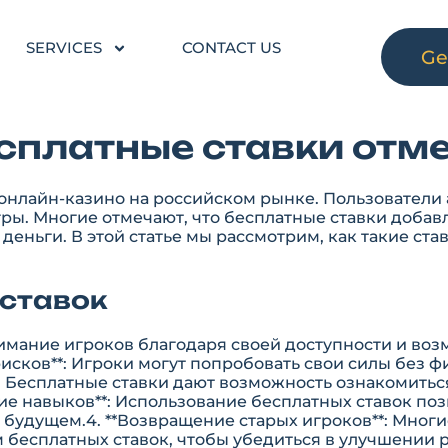
SERVICES
CONTACT US
Ge
есплатные ставки отм
онлайн-казино на российском рынке. Пользователи 
ры. Многие отмечают, что бесплатные ставки добавл
деньги. В этой статье мы рассмотрим, как такие ст
ставок
имание игроков благодаря своей доступности и воз
рисков**: Игроки могут попробовать свои силы без 
: Бесплатные ставки дают возможность ознакомить
ие навыков**: Использование бесплатных ставок поз
 будущем.4. **Возвращение старых игроков**: Многи
бесплатных ставок, чтобы убедиться в улучшении 