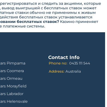
регистрироваться и следить за акциями, которые
о, вывод выигрышей с бесплатных ставок может
латные ставки обычно не применимы к живым
действия бесплатных ставок устанавливается
зовании бесплатных ставок?
Казино применяет
ые платежные системы.
Contact Info
Cars Pimpama
Phone no:
0435 111 544
Cars Coomera
Address:
Australia
Cars Ormeau
ars Morayfield
ars Labrador
Cars Helensvale